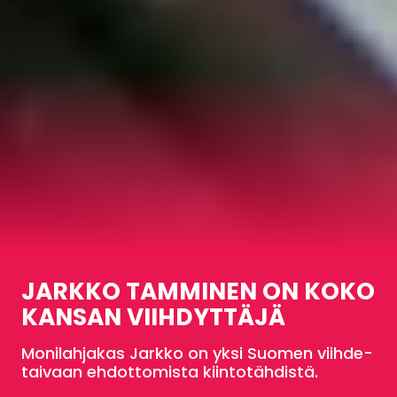
JARKKO TAM­MINEN ON KOKO
KANSAN VIIH­DYTTÄJÄ
Monilahjakas Jarkko on yksi Suomen viihde­
taivaan ehdottomista kiinto­tähdistä.