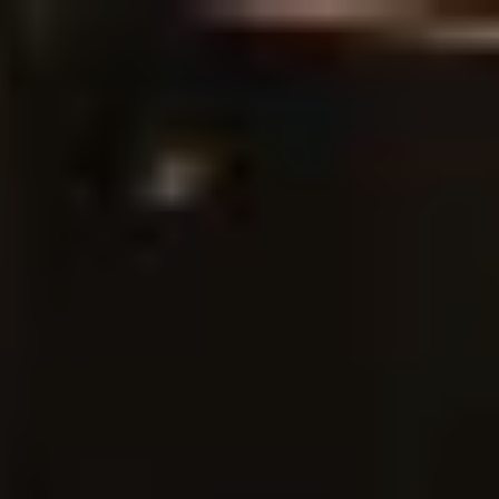
Laulaja
Näyttelijä
Yrittäjä
Spiikkeri ja dubbaaja