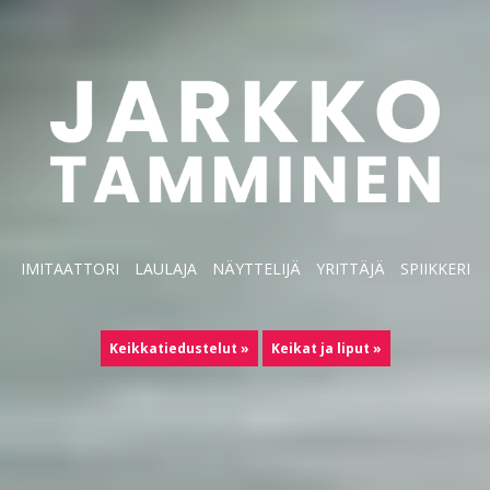
IMITAATTORI
LAULAJA
NÄYTTELIJÄ
YRITTÄJÄ
SPIIKKERI
Keikkatiedustelut »
Keikat ja liput »