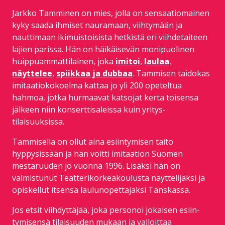
Jarkko Tamminen on mies, jolla on sensaatio­mainen
kyky saada ihmiset nauramaan, viihtymään ja
nauttimaan iki­muistoisista hetkistä eri viihdetaiteen
lajien parissa. Hän on häikäi­sevän monipuolinen
huippu­ammattilainen, joka
imitoi
,
laulaa
,
näyttelee
,
spiikkaa ja dubbaa
. Tammisen taidokas
imitaatiokokoelma kattaa jo yli 200 opeteltua
hahmoa, jotka hurmaavat katsojat kerta toisensa
jälkeen niin konsertti­saleissa kuin yritys­
tilaisuuksissa.
Tammisella on ollut aina esiintymisen taito
hyppysissään ja hän voitti imitaation Suomen
mestaruuden jo vuonna 1996. Lisäksi hän on
valmistunut Teatteri­korkeakoulusta näytteli­jäksi ja
opiskellut itsensä laulun­opettajaksi Tanskassa.
Jos etsit viihdyttäjää, joka personoi jokaisen esiin­
tymisensä tilaisuuden mukaan ja valloittaa