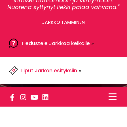
ihmiset naura­maan ja viihty­mään.
Nuorena syttynyt liekki palaa vahvana."
JARKKO TAMMINEN
Tiedustele Jarkkoa keikalle
»
Liput Jarkon esityksiin
»